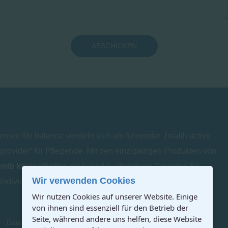
ABSCHICKEN
move life balance versteht sich als führender „health active
provider“ für Pflegende. Mit den einzigartigen Produkten von
mlb kinaesthetics
sind wir die ultimativen Garanten für
Wir verwenden Cookies
individuelles Bewegungslernen.
Wir nutzen Cookies auf unserer Website. Einige
von ihnen sind essenziell für den Betrieb der
Seite, während andere uns helfen, diese Website
Datenschutz